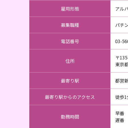
雇用形態
アル
募集職種
パチ
電話番号
03-56
〒135
住所
東京都
最寄り駅
都営
最寄り駅からのアクセス
徒歩1
早番 
勤務時間
遅番 